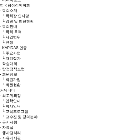
- 미디어보도
한국탐정정책학회
- 학회소개
└ 학회장 인사말
└ 임원 및 회원현황
- 학회안내
└ 학회 목적
└ 사업범위
└ 규정
- KAPIDAS 인증
└ 주요사업
└ 처리절차
- 학술대회
- 탐정정책포럼
- 회원정보
└ 회원가입
└ 회원현황
커뮤니티
- 최고위과정
└ 입학안내
└ 학사안내
└ 교육프로그램
└ 교수진 및 강의분야
- 공지사항
- 자료실
- 행사갤러리
- 자유게시판