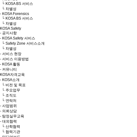
└ KOSA BS 서비스
└ 차별성
- KOSA Forensics
└ KOSA BS 서비스
└ 차별성
KOSA Safety
- 공지사항
- KOSA Safety 서비스
└ Safety Zone 서비스소개
└ 차별성
- 서비스 현장
- 서비스 이용방법
- KOSA 활동
- 커뮤니티
KOSA자격교육
- KOSA소개
└ 비전 및 목표
└ 주요업무
└ 조직도
└ 연락처
- 사업범위
- 의뢰상담
- 탐정실무교육
- 대외협력
└ 산학협력
└ 협력기관