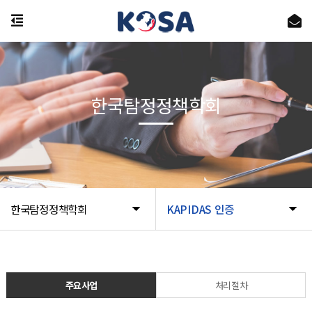
한국탐정정책학회
한국탐정정책학회
KAPIDAS 인증
주요사업
처리절차