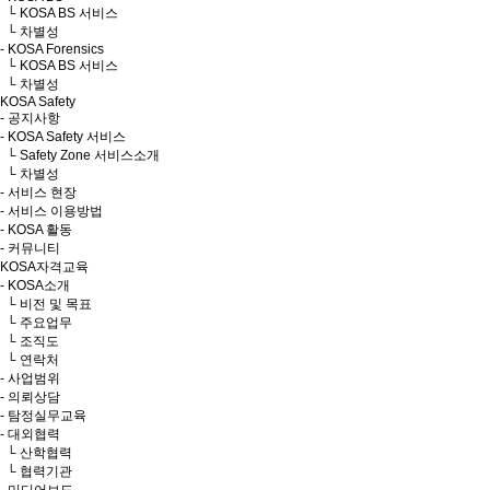
└ KOSA BS 서비스
└ 차별성
- KOSA Forensics
└ KOSA BS 서비스
└ 차별성
KOSA Safety
- 공지사항
- KOSA Safety 서비스
└ Safety Zone 서비스소개
└ 차별성
- 서비스 현장
- 서비스 이용방법
- KOSA 활동
- 커뮤니티
KOSA자격교육
- KOSA소개
└ 비전 및 목표
└ 주요업무
└ 조직도
└ 연락처
- 사업범위
- 의뢰상담
- 탐정실무교육
- 대외협력
└ 산학협력
└ 협력기관