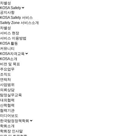
차별성
KOSA Safety
공지사항
KOSA Safety 서비스
Safety Zone 서비스소개
차별성
서비스 현장
서비스 이용방법
KOSA 활동
커뮤니티
KOSA자격교육
KOSA소개
비전 및 목표
주요업무
조직도
연락처
사업범위
의뢰상담
탐정실무교육
대외협력
산학협력
협력기관
미디어보도
한국탐정정책학회
학회소개
학회장 인사말