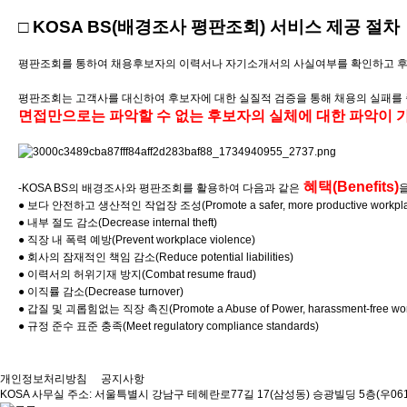
□ KOSA BS(배경조사 평판조회) 서비스 제공 절차
평판조회를 통하여 채용후보자의 이력서나 자기소개서의 사실여부를 확인하고 후보자
평판조회는 고객사를 대신하여 후보자에 대한 실질적 검증을 통해 채용의 실패를
면접만으로는 파악할 수 없는 후보자의 실체에 대한 파악이 
혜택(Benefits)
-KOSA BS의 배경조사와 평판조회를 활용하여 다음과 같은
● 보다 안전하고 생산적인 작업장 조성(Promote a safer, more productive workpla
● 내부 절도 감소(Decrease internal theft)
● 직장 내 폭력 예방(Prevent workplace violence)
● 회사의 잠재적인 책임 감소(Reduce potential liabilities)
● 이력서의 허위기재 방지(Combat resume fraud)
● 이직률 감소(Decrease turnover)
● 갑질 및 괴롭힘없는 직장 촉진(Promote a Abuse of Power, harassment-free wor
● 규정 준수 표준 충족(Meet regulatory compliance standards)
개인정보처리방침
공지사항
KOSA
사무실 주소: 서울특별시 강남구 테헤란로77길 17(삼성동) 승광빌딩 5층(우061