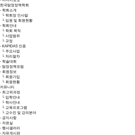
- 미디어보도
한국탐정정책학회
- 학회소개
└ 학회장 인사말
└ 임원 및 회원현황
- 학회안내
└ 학회 목적
└ 사업범위
└ 규정
- KAPIDAS 인증
└ 주요사업
└ 처리절차
- 학술대회
- 탐정정책포럼
- 회원정보
└ 회원가입
└ 회원현황
커뮤니티
- 최고위과정
└ 입학안내
└ 학사안내
└ 교육프로그램
└ 교수진 및 강의분야
- 공지사항
- 자료실
- 행사갤러리
- 자유게시판