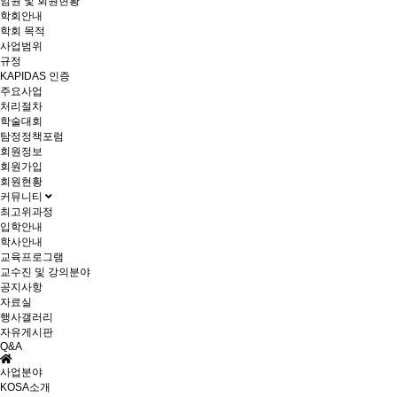
임원 및 회원현황
학회안내
학회 목적
사업범위
규정
KAPIDAS 인증
주요사업
처리절차
학술대회
탐정정책포럼
회원정보
회원가입
회원현황
커뮤니티
최고위과정
입학안내
학사안내
교육프로그램
교수진 및 강의분야
공지사항
자료실
행사갤러리
자유게시판
Q&A
사업분야
KOSA소개