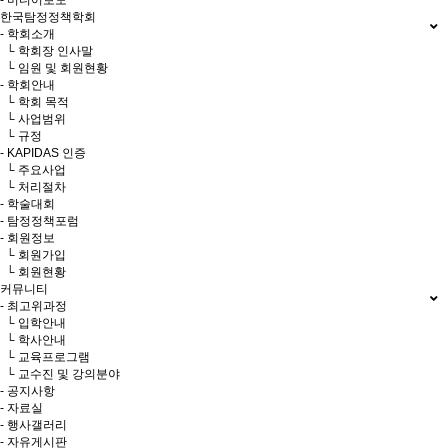
- 미디어보도
한국탐정정책학회
- 학회소개
└ 학회장 인사말
└ 임원 및 회원현황
- 학회안내
└ 학회 목적
└ 사업범위
└ 규정
- KAPIDAS 인증
└ 주요사업
└ 처리절차
- 학술대회
- 탐정정책포럼
- 회원정보
└ 회원가입
└ 회원현황
커뮤니티
- 최고위과정
└ 입학안내
└ 학사안내
└ 교육프로그램
└ 교수진 및 강의분야
- 공지사항
- 자료실
- 행사갤러리
- 자유게시판