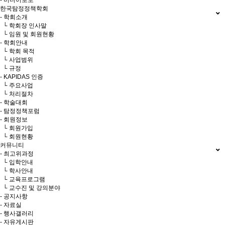
- 미디어보도
한국탐정정책학회
- 학회소개
└ 학회장 인사말
└ 임원 및 회원현황
- 학회안내
└ 학회 목적
└ 사업범위
└ 규정
- KAPIDAS 인증
└ 주요사업
└ 처리절차
- 학술대회
- 탐정정책포럼
- 회원정보
└ 회원가입
└ 회원현황
커뮤니티
- 최고위과정
└ 입학안내
└ 학사안내
└ 교육프로그램
└ 교수진 및 강의분야
- 공지사항
- 자료실
- 행사갤러리
- 자유게시판