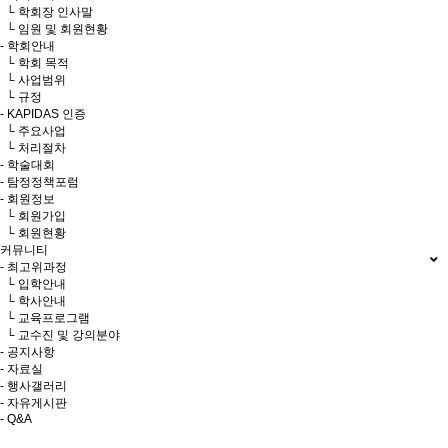
└ 학회장 인사말
└ 임원 및 회원현황
- 학회안내
└ 학회 목적
└ 사업범위
└ 규정
- KAPIDAS 인증
└ 주요사업
└ 처리절차
- 학술대회
- 탐정정책포럼
- 회원정보
└ 회원가입
└ 회원현황
커뮤니티
- 최고위과정
└ 입학안내
└ 학사안내
└ 교육프로그램
└ 교수진 및 강의분야
- 공지사항
- 자료실
- 행사갤러리
- 자유게시판
- Q&A