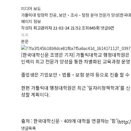
미디어 보도
가톨릭대 탐정학 전공, 보안‧조사‧탐정 분야 전문가 양성(한국
페이지 정보
작성자
최고관리자
21-02-24 21:52
조회
645회
댓글
0건
목록
본문
[한국대학신문 조영은 기자] 가톨릭대학교 행정대학원은 2
인력의 최고 전문가 양성을 통한 차별화된 교육과정 운영
졸업생은 기업보안‧법률‧보험 분야 등으로 진출 할 수 
한편 가톨릭대 행정대학원은 최근 '일자리정책학과'를 신
성할 계획이다.
출처 : 한국대학신문 - 409개 대학을 연결하는 '힘'(
http:
댓글목록