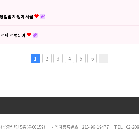
탐정업법 제정이 시급
도개선이 선행돼야
2
3
4
5
6
1
 승광빌딩 5층(우06159)
사업자등록번호 : 215-96-19477
TEL : 02-20