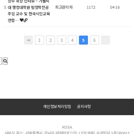
상수 회장 인터뷰 – 가톨릭
5
최고관리자
1172
04-16
대 행정대학원 탐정학전공
주임 교수 및 한국시민교육
연합…
1
2
3
4
6
5
개인정보처리방침
공지사항
KOSA
사무실 주소: 서울특별시 강남구 테헤란로77길 17(삼성동) 승광빌딩 5층(우0615